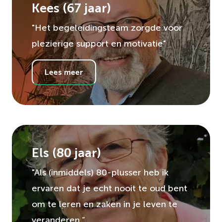
Kees
(
67
jaar)
"Het begeleidingsteam zorgde voor
plezierige support en motivatie"
Lees meer
Els
(
80
jaar)
"Als (inmiddels) 80-plusser heb ik
ervaren dat je echt nooit te oud bent
om te leren en zaken in je leven te
veranderen.”