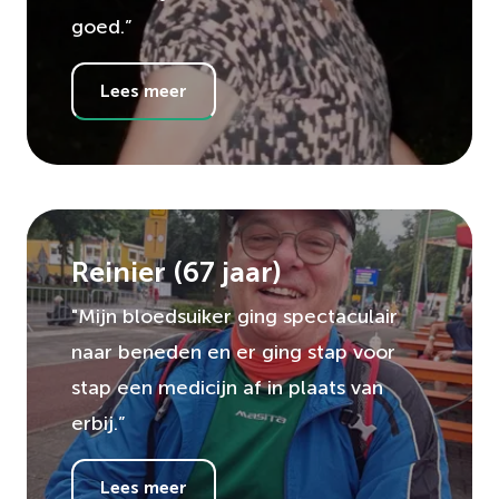
goed.”
Lees meer
Reinier
(
67
jaar)
"Mijn bloedsuiker ging spectaculair
naar beneden en er ging stap voor
stap een medicijn af in plaats van
erbij.”
Lees meer