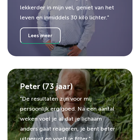
lekkerder in mijn vel, geniet van het
leven en inmiddels 30 kilo lichter."
Lees meer
Peter
(
73
jaar)
"De resultaten zijn voor mij
persoonlijk erg goed. Na een aantal
weken voel je al dat je lichaam
anders gaat reageren, je bent beter
uitgerust en voelt je fitter."