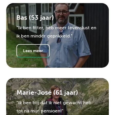
Bas
(
53
jaar)
"Ik ben fitter, heb meer levenslust en
ik ben minder geprikkeld."
Lees meer
Marie-José
(
61
jaar)
"Ik ben blij dat ik niet gewacht heb
tot na mijn pensioen!"