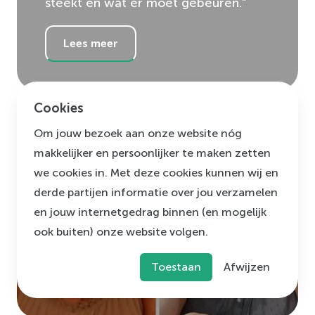
steekt en wat er moet gebeuren.”
Lees meer
Cookies
Om jouw bezoek aan onze website nóg
makkelijker en persoonlijker te maken zetten
Mary
(
65
jaar)
we cookies in. Met deze cookies kunnen wij en
"Mijn leven is in positieve zin
derde partijen informatie over jou verzamelen
veranderd en daar ben ik dankbaar
en jouw internetgedrag binnen (en mogelijk
voor.”
ook buiten) onze website volgen.
Toestaan
Afwijzen
Lees meer