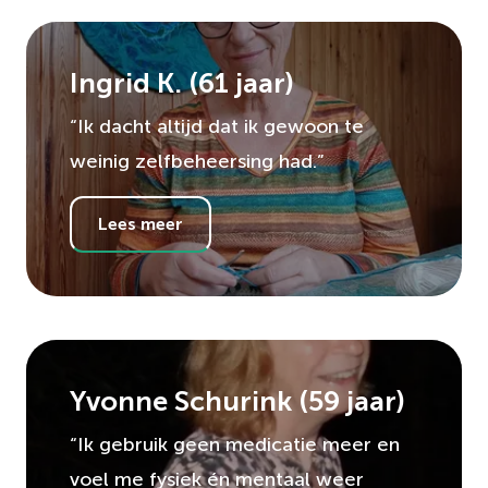
Ingrid K.
(
61
jaar)
“Ik dacht altijd dat ik gewoon te
weinig zelfbeheersing had.”
Lees meer
Yvonne Schurink
(
59
jaar)
“Ik gebruik geen medicatie meer en
voel me fysiek én mentaal weer