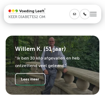
KEER DIABETES2 OM
Willem K.
(
51
jaar)
“Ik ben 30 kilo afgevallen en heb
ontzettend veel geleerd.”
Lees meer