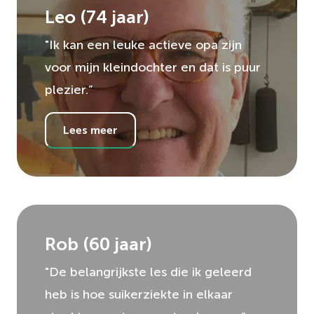
Leo
(
74
jaar)
"Ik kan een leuke actieve opa zijn
voor mijn kleindochter en dat is puur
plezier.”
Lees meer
Rob
(
60
jaar)
"De belangrijkste les die ik geleerd
heb is hoe suikerziekte in elkaar