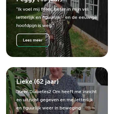
"Ik voel mij fitter, beter in mijn vel -
letterlijk en figuurlijk - en de eeuwige
hoofdpijn is weg."
Lees meer
Lieke
(
62
jaar)
"Keer Diabetes2 Om heeft me inzicht
en uitzicht gegeven en me letterlijk
en figuurlijk weer in beweging