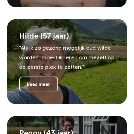
Hilde
(
57
jaar)
"Als ik zo gezond mogelijk oud wilde
worden, moest ik leren om mezelf op
de eerste plek te zetten."
Lees meer
Peggy
(
43
jaar)