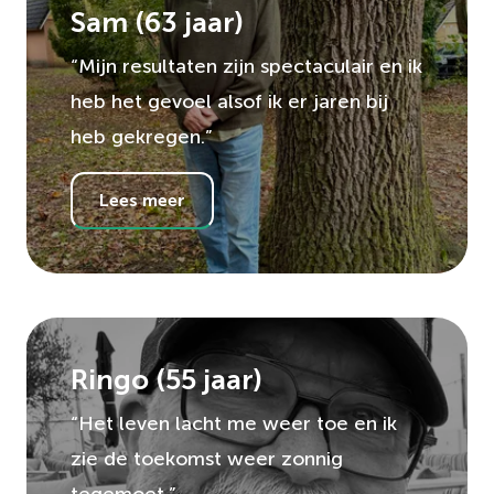
Sam
(
63
jaar)
“Mijn resultaten zijn spectaculair en ik
heb het gevoel alsof ik er jaren bij
heb gekregen.”
Lees meer
Ringo
(
55
jaar)
“Het leven lacht me weer toe en ik
zie de toekomst weer zonnig