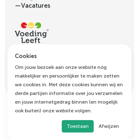
—
Vacatures
H.J.E. Wenckebachweg
Cookies
123, unit D1.01
Om jouw bezoek aan onze website nóg
1096 AM
Amsterdam
makkelijker en persoonlijker te maken zetten
info@voedingleeft.nl
we cookies in. Met deze cookies kunnen wij en
derde partijen informatie over jou verzamelen
en jouw internetgedrag binnen (en mogelijk
ook buiten) onze website volgen.
©
Voeding Leeft
,
2026
Privacybeleid
Cookie beleid
Klachtenregeling
Toestaan
Afwijzen
Disclaimer
Algemene voorwaarden
ANBI status