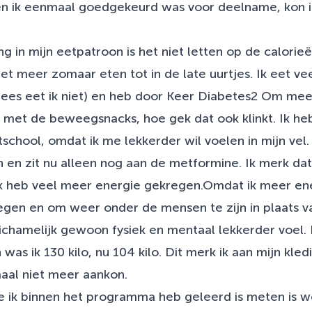
en ik eenmaal goedgekeurd was voor deelname, kon ik
g in mijn eetpatroon is het niet letten op de calorieë
iet meer zomaar eten tot in de late uurtjes. Ik eet ve
lees eet ik niet) en heb door Keer Diabetes2 Om meer
met de beweegsnacks, hoe gek dat ook klinkt. Ik h
chool, omdat ik me lekkerder wil voelen in mijn vel. I
n en zit nu alleen nog aan de metformine. Ik merk da
ik heb veel meer energie gekregen.Omdat ik meer ener
gen en om weer onder de mensen te zijn in plaats va
lichamelijk gewoon fysiek en mentaal lekkerder voel. 
was ik 130 kilo, nu 104 kilo. Dit merk ik aan mijn kled
maal niet meer aankon.
ie ik binnen het programma heb geleerd is meten is wet