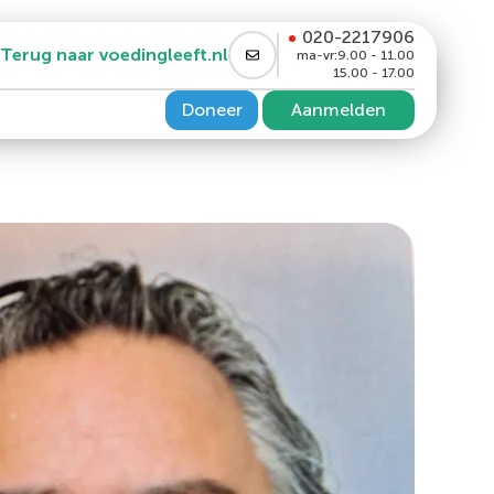
020-2217906
Terug naar voedingleeft.nl
ma-vr:
9.00 - 11.00
15.00 - 17.00
Doneer
Aanmelden
PP4 remmer en/of GLP1