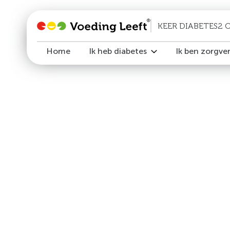
KEER DIABETES2 
Home
Ik heb diabetes
Ik ben zorgve
Vergoed voor iedereen
Vergoed voor 
Informatiebijeenkomst
Wat is Keer D
Doe de zelftest
Gratis verwijs
Ik heb prediabetes of diabetes typ
Informeer jou
Ik heb diabetes type 2 met andere d
Doe de zelfte
Startdata en locaties
Nascholing
Inclusiecriteria en vergoeding
Inclusiecriter
Resultaten
Onderzoek en 
Ervaringen
Onze partners
Extra hulp