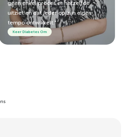
geen enkel proces er hetzelfde
uitziet en dat ieder op zijn eigen
tempo ontwikkelt."
Keer Diabetes Om
ons