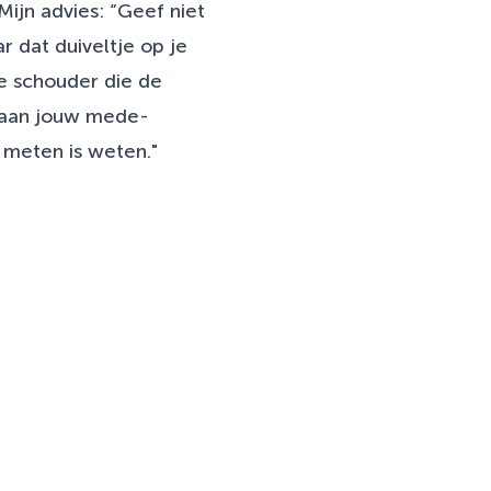
ijn advies: “Geef niet
ar dat duiveltje op je
je schouder die de
n aan jouw mede-
 meten is weten."