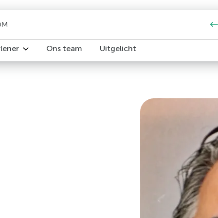
OM
rlener
Ons team
Uitgelicht
iedereen
iabetes2 Om?
pakket
e 2 zonder diabetesmedicatie of alleen metformine en/of D
w patiënt over Keer Diabetes2 Om
iabetesmedicatie
st
ia, vergoeding en verwijzen
resultaten