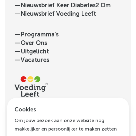
—
Nieuwsbrief Keer Diabetes2 Om
—
Nieuwsbrief Voeding Leeft
—
Programma's
—
Over Ons
—
Uitgelicht
—
Vacatures
H.J.E. Wenckebachweg
Cookies
123, unit D1.01
Om jouw bezoek aan onze website nóg
1096 AM
Amsterdam
makkelijker en persoonlijker te maken zetten
info@voedingleeft.nl