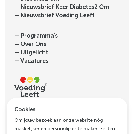
—
Nieuwsbrief Keer Diabetes2 Om
—
Nieuwsbrief Voeding Leeft
—
Programma's
—
Over Ons
—
Uitgelicht
—
Vacatures
H.J.E. Wenckebachweg
Cookies
123, unit D1.01
Om jouw bezoek aan onze website nóg
1096 AM
Amsterdam
makkelijker en persoonlijker te maken zetten
info@voedingleeft.nl