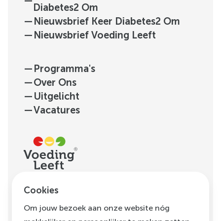
—
Diabetes2 Om
—
Nieuwsbrief Keer Diabetes2 Om
—
Nieuwsbrief Voeding Leeft
—
Programma's
—
Over Ons
—
Uitgelicht
—
Vacatures
H.J.E. Wenckebachweg
Cookies
123, unit D1.01
Om jouw bezoek aan onze website nóg
1096 AM
Amsterdam