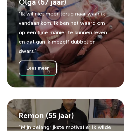
Olga
(
67
jaar)
"Ik wil niet meer terug naar waar ik
vandaan kom. Ik ben het waard om
op een fijne manier te kunnen leven
en dat gun ik mezelf dubbel en
dwars."
Lees meer
Remon
(
55
jaar)
“Mijn belangrijkste motivatie: Ik wilde