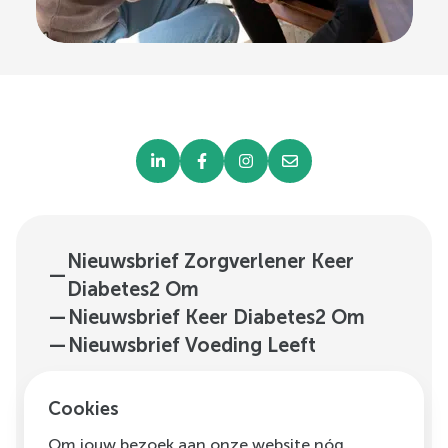
Nieuwsbrief Zorgverlener Keer
—
Diabetes2 Om
—
Nieuwsbrief Keer Diabetes2 Om
—
Nieuwsbrief Voeding Leeft
Cookies
—
Programma's
—
Over Ons
Om jouw bezoek aan onze website nóg