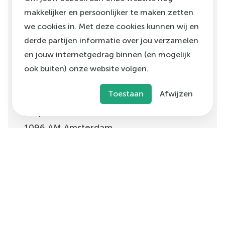
—
Uitgelicht
makkelijker en persoonlijker te maken zetten
—
Vacatures
we cookies in. Met deze cookies kunnen wij en
derde partijen informatie over jou verzamelen
en jouw internetgedrag binnen (en mogelijk
ook buiten) onze website volgen.
Toestaan
Afwijzen
H.J.E. Wenckebachweg
123, unit D1.01
1096 AM
Amsterdam
info@voedingleeft.nl
©
Voeding Leeft
,
2026
Privacybeleid
Cookie beleid
Klachtenregeling