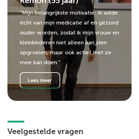
Remon
(
55
jaar)
“Mijn belangrijkste motivatie: Ik wilde
écht van mijn medicatie af en gezond
ouder worden, zodat ik mijn vrouw en
kleinkinderen niet alleen kan zien
opgroeien, maar ook actief met ze
mee kan doen.”
Lees meer
Veelgestelde vragen