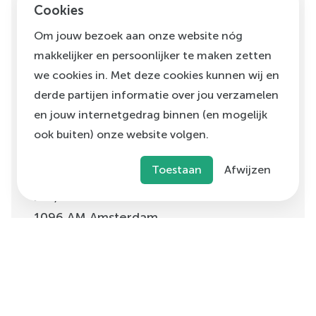
Cookies
—
Programma's
—
Over Ons
Om jouw bezoek aan onze website nóg
—
Uitgelicht
makkelijker en persoonlijker te maken zetten
—
Vacatures
we cookies in. Met deze cookies kunnen wij en
derde partijen informatie over jou verzamelen
en jouw internetgedrag binnen (en mogelijk
ook buiten) onze website volgen.
Toestaan
Afwijzen
H.J.E. Wenckebachweg
123, unit D1.01
1096 AM
Amsterdam
info@voedingleeft.nl
©
Voeding Leeft
,
2026