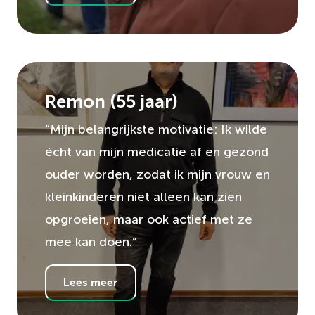
Remon
(
55
jaar)
“Mijn belangrijkste motivatie: Ik wilde
écht van mijn medicatie af en gezond
ouder worden, zodat ik mijn vrouw en
kleinkinderen niet alleen kan zien
opgroeien, maar ook actief met ze
mee kan doen.”
Lees meer