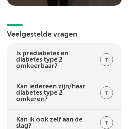
Veelgestelde vragen
Is prediabetes en
diabetes type 2
omkeerbaar?
In veel gevallen is diabetes type 2
(deels) omkeerbaar. Door de juiste
Kan iedereen zijn/haar
diabetes type 2
leefstijl kan het lichaam beter reageren
omkeren?
op de signalen van insuline, een
In veel gevallen is diabetes type 2
belangrijk hormoon bij diabetes type 2.
omkeerbaar. Door de juiste leefstijl kan
Kan ik ook zelf aan de
Als insuline beter werkt, kan de
slag?
de werking van insuline vaak weer