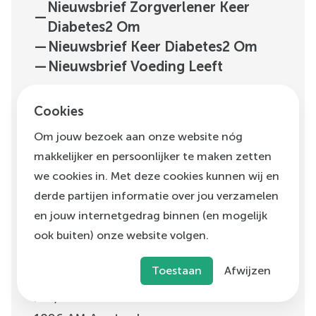
Nieuwsbrief Zorgverlener Keer
—
Diabetes2 Om
—
Nieuwsbrief Keer Diabetes2 Om
—
Nieuwsbrief Voeding Leeft
Cookies
—
Programma's
—
Over Ons
Om jouw bezoek aan onze website nóg
—
Uitgelicht
makkelijker en persoonlijker te maken zetten
—
Vacatures
we cookies in. Met deze cookies kunnen wij en
derde partijen informatie over jou verzamelen
en jouw internetgedrag binnen (en mogelijk
ook buiten) onze website volgen.
Toestaan
Afwijzen
H.J.E. Wenckebachweg
123, unit D1.01