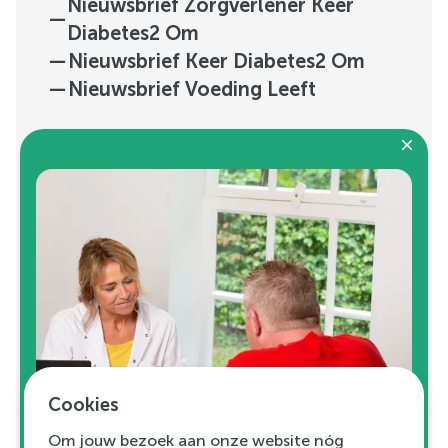
Nieuwsbrief Zorgverlener Keer
—
Diabetes2 Om
—
Nieuwsbrief Keer Diabetes2 Om
—
Nieuwsbrief Voeding Leeft
—
Programma's
—
Over Ons
—
Uitgelicht
—
Vacatures
H.J.E. Wenckebachweg
Cookies
123, unit D1.01
Om jouw bezoek aan onze website nóg
1096 AM
Amsterdam