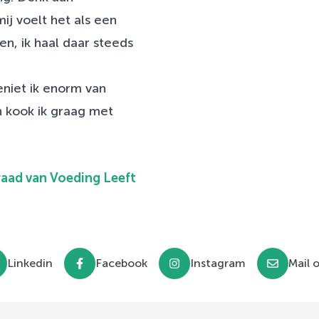
j voelt het als een
, ik haal daar steeds
eniet ik enorm van
n kook ik graag met
raad van Voeding Leeft
Linkedin
Facebook
Instagram
Mail 