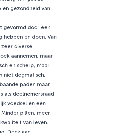
te en gezondheid van
dt gevormd door een
ng hebben en doen. Van
 zeer diverse
 koek aannemen, maar
isch en scherp, maar
n niet dogmatisch.
ebaande paden maar
 ons als deelnemersraad
lijk voedsel en een
 Minder pillen, meer
waliteit van leven.
ng. Denk aan