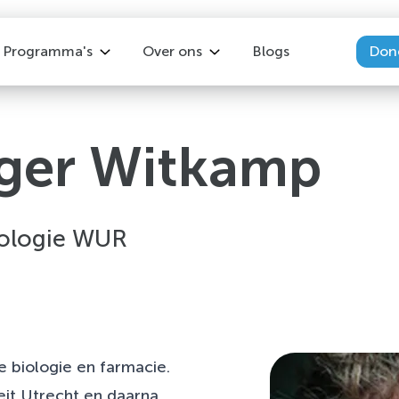
Programma's
Over ons
Blogs
Don
Overzicht
Over ons
Keer Diabetes2 Om
Vacatures
nger Witkamp
Leef! met MS
Ons team
Leef! met reuma
Leef! met IBD
cologie WUR
Leefstijlprogramma na kanker
Leefstijl bij Depressie
 biologie en farmacie.
eit Utrecht en daarna