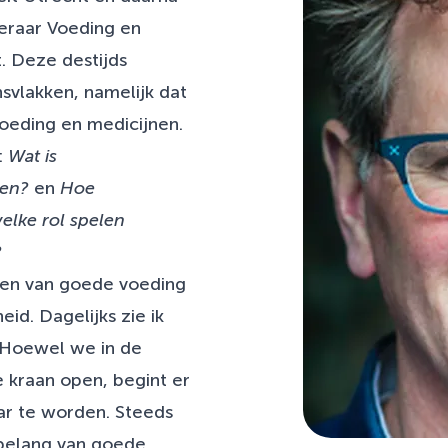
eraar Voeding en
. Deze destijds
svlakken, namelijk dat
voeding en medicijnen.
:
Wat is
ten?
en
Hoe
lke rol spelen
?
ten van goede voeding
id. Dagelijks zie ik
 Hoewel we in de
 kraan open, begint er
ar te worden. Steeds
belang van goede