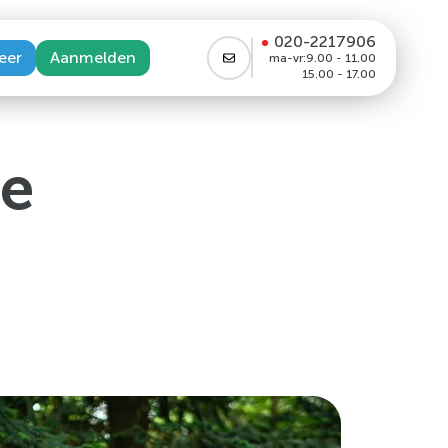
020-2217906
eer
Aanmelden
ma-vr:
9.00 - 11.00
15.00 - 17.00
te