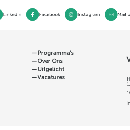
Linkedin
Facebook
Instagram
Mail 
—
Programma's
—
Over Ons
—
Uitgelicht
—
Vacatures
H
1
1
i