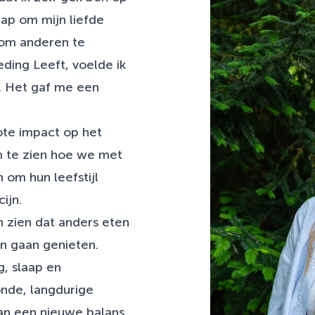
tap om mijn liefde
 om anderen te
ding Leeft, voelde ik
e. Het gaf me een
ote impact op het
m te zien hoe we met
om hun leefstijl
ijn.
n zien dat anders eten
an gaan genieten.
, slaap en
onde, langdurige
van een nieuwe balans