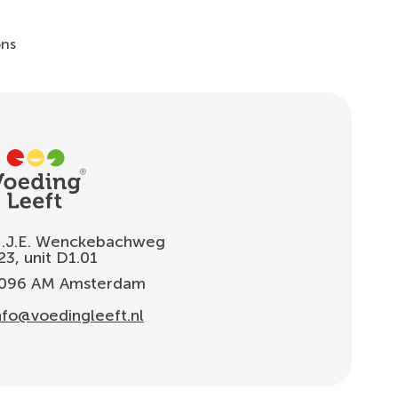
ons
.J.E. Wenckebachweg
23, unit D1.01
096 AM
Amsterdam
nfo@voedingleeft.nl