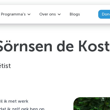
Programma's
Over ons
Blogs
Don
Overzicht
Over ons
Keer Diabetes2 Om
Vacatures
Sörnsen de Kos
Leef! met MS
Ons team
Leef! met reuma
Leef! met IBD
tist
Leefstijlprogramma na kanker
Leefstijl bij Depressie
wil ik met werk
at ik zelf gek ben op