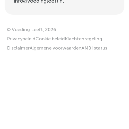
info@voedingleeft.nl
©
Voeding Leeft
,
2026
Privacybeleid
Cookie beleid
Klachtenregeling
Disclaimer
Algemene voorwaarden
ANBI status