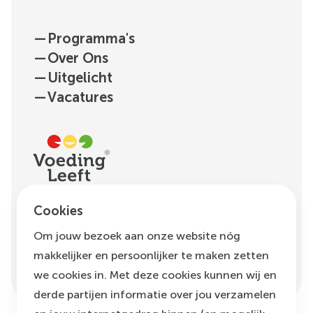
—
Programma's
—
Over Ons
—
Uitgelicht
—
Vacatures
H.J.E. Wenckebachweg
Cookies
123, unit D1.01
Om jouw bezoek aan onze website nóg
1096 AM
Amsterdam
makkelijker en persoonlijker te maken zetten
info@voedingleeft.nl
we cookies in. Met deze cookies kunnen wij en
derde partijen informatie over jou verzamelen