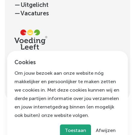
—
Uitgelicht
—
Vacatures
H.J.E. Wenckebachweg
Cookies
123, unit D1.01
Om jouw bezoek aan onze website nóg
1096 AM
Amsterdam
makkelijker en persoonlijker te maken zetten
info@voedingleeft.nl
we cookies in. Met deze cookies kunnen wij en
derde partijen informatie over jou verzamelen
en jouw internetgedrag binnen (en mogelijk
ook buiten) onze website volgen.
©
Voeding Leeft
,
2026
Privacybeleid
Cookie beleid
Klachtenregeling
Toestaan
Afwijzen