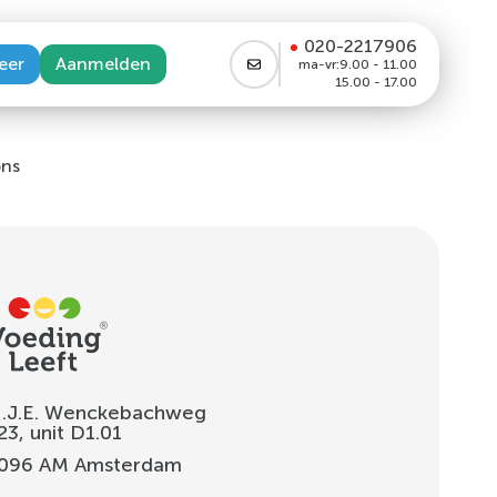
020-2217906
eer
Aanmelden
ma-vr:
9.00 - 11.00
15.00 - 17.00
ons
.J.E. Wenckebachweg
23, unit D1.01
096 AM
Amsterdam