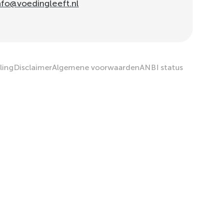
nfo@voedingleeft.nl
ling
Disclaimer
Algemene voorwaarden
ANBI status