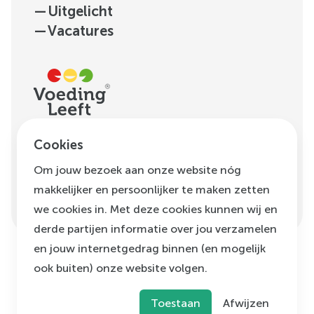
—
Uitgelicht
—
Vacatures
H.J.E. Wenckebachweg
Cookies
123, unit D1.01
Om jouw bezoek aan onze website nóg
1096 AM
Amsterdam
makkelijker en persoonlijker te maken zetten
info@voedingleeft.nl
we cookies in. Met deze cookies kunnen wij en
derde partijen informatie over jou verzamelen
en jouw internetgedrag binnen (en mogelijk
ook buiten) onze website volgen.
©
Voeding Leeft
,
2026
Privacybeleid
Cookie beleid
Klachtenregeling
Toestaan
Afwijzen