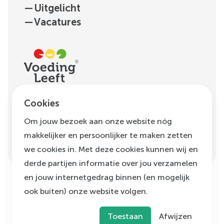
—
Uitgelicht
—
Vacatures
H.J.E. Wenckebachweg
Cookies
123, unit D1.01
Om jouw bezoek aan onze website nóg
1096 AM
Amsterdam
makkelijker en persoonlijker te maken zetten
info@voedingleeft.nl
we cookies in. Met deze cookies kunnen wij en
derde partijen informatie over jou verzamelen
en jouw internetgedrag binnen (en mogelijk
ook buiten) onze website volgen.
©
Voeding Leeft
,
2026
Privacybeleid
Cookie beleid
Klachtenregeling
Toestaan
Afwijzen