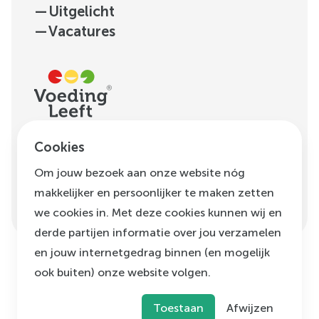
—
Uitgelicht
—
Vacatures
H.J.E. Wenckebachweg
Cookies
123, unit D1.01
Om jouw bezoek aan onze website nóg
1096 AM
Amsterdam
makkelijker en persoonlijker te maken zetten
info@voedingleeft.nl
we cookies in. Met deze cookies kunnen wij en
derde partijen informatie over jou verzamelen
en jouw internetgedrag binnen (en mogelijk
ook buiten) onze website volgen.
©
Voeding Leeft
,
2026
Privacybeleid
Cookie beleid
Klachtenregeling
Toestaan
Afwijzen