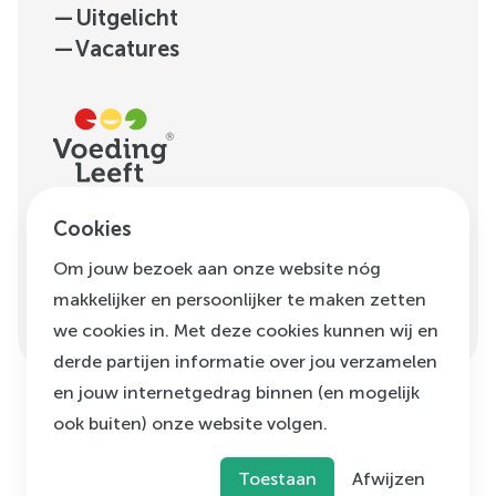
—
Uitgelicht
—
Vacatures
H.J.E. Wenckebachweg
Cookies
123, unit D1.01
Om jouw bezoek aan onze website nóg
1096 AM
Amsterdam
makkelijker en persoonlijker te maken zetten
info@voedingleeft.nl
we cookies in. Met deze cookies kunnen wij en
derde partijen informatie over jou verzamelen
en jouw internetgedrag binnen (en mogelijk
ook buiten) onze website volgen.
©
Voeding Leeft
,
2026
Privacybeleid
Cookie beleid
Klachtenregeling
Toestaan
Afwijzen