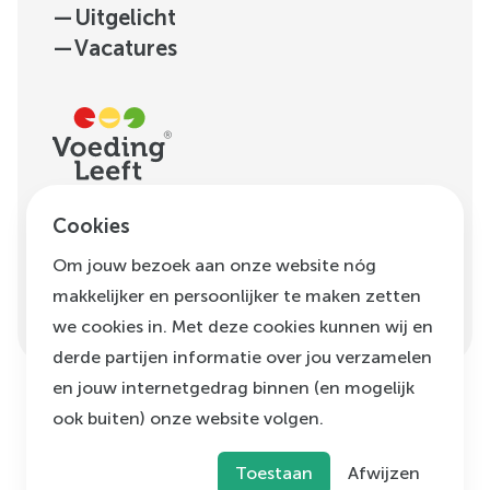
—
Uitgelicht
—
Vacatures
H.J.E. Wenckebachweg
Cookies
123, unit D1.01
Om jouw bezoek aan onze website nóg
1096 AM
Amsterdam
makkelijker en persoonlijker te maken zetten
info@voedingleeft.nl
we cookies in. Met deze cookies kunnen wij en
derde partijen informatie over jou verzamelen
en jouw internetgedrag binnen (en mogelijk
ook buiten) onze website volgen.
©
Voeding Leeft
,
2026
Privacybeleid
Cookie beleid
Klachtenregeling
Toestaan
Afwijzen