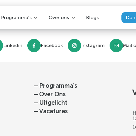
Programma's
Over ons
Blogs
Don
Overzicht
Over ons
Linkedin
Facebook
Instagram
Mail 
Keer Diabetes2 Om
Vacatures
Leef! met MS
Ons team
Leef! met reuma
Leef! met IBD
—
Programma's
Leefstijlprogramma na kanker
—
Over Ons
Leefstijl bij Depressie
—
Uitgelicht
—
Vacatures
H
1
1