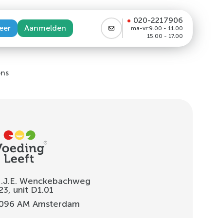
020-2217906
eer
Aanmelden
ma-vr:
9.00 - 11.00
15.00 - 17.00
ons
.J.E. Wenckebachweg
23, unit D1.01
096 AM
Amsterdam