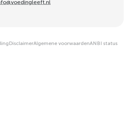
nfo@voedingleeft.nl
ling
Disclaimer
Algemene voorwaarden
ANBI status