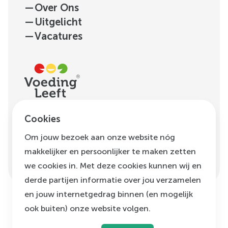
—
Over Ons
—
Uitgelicht
—
Vacatures
H.J.E. Wenckebachweg
Cookies
123, unit D1.01
Om jouw bezoek aan onze website nóg
1096 AM
Amsterdam
makkelijker en persoonlijker te maken zetten
info@voedingleeft.nl
we cookies in. Met deze cookies kunnen wij en
derde partijen informatie over jou verzamelen
en jouw internetgedrag binnen (en mogelijk
ook buiten) onze website volgen.
©
Voeding Leeft
,
2026
Privacybeleid
Cookie beleid
Klachtenregeling