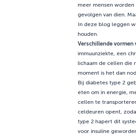
meer mensen worden g
Veelgestelde vragen
gevolgen van dien. Maa
In deze blog leggen we
houden.
Verschillende vormen 
immuunziekte, een chro
lichaam de cellen die
moment is het dan nodi
Bij diabetes type 2 ge
eten om in energie, me
cellen te transportere
celdeuren opent, zodat
type 2 hapert dit syste
voor insuline geworden