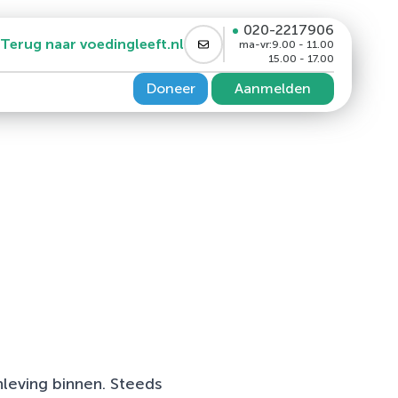
020-2217906
Terug naar voedingleeft.nl
ma-vr:
9.00 - 11.00
15.00 - 17.00
Doneer
Aanmelden
PP4 remmer en/of GLP1
nleving binnen. Steeds