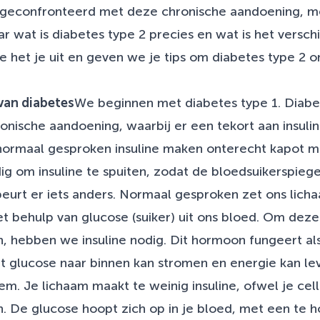
econfronteerd met deze chronische aandoening, m
r wat is diabetes type 2 precies en wat is het versch
 het je uit en geven we je tips om diabetes type 2 o
van diabetes
We beginnen met diabetes type 1. Diabet
nische aandoening, waarbij er een tekort aan insulin
 normaal gesproken insuline maken onterecht kapot 
g om insuline te spuiten, zodat de bloedsuikerspiegel
beurt er iets anders. Normaal gesproken zet ons lic
t behulp van glucose (suiker) uit ons bloed. Om deze
n, hebben we insuline nodig. Dit hormoon fungeert als
 glucose naar binnen kan stromen en energie kan lev
em. Je lichaam maakt te weinig insuline, ofwel je cel
. De glucose hoopt zich op in je bloed, met een te 