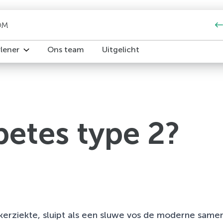
OM
rlener
Ons team
Uitgelicht
iedereen
iabetes2 Om?
pakket
betes type 2?
e 2 zonder diabetesmedicatie of alleen metformine en/of D
w patiënt over Keer Diabetes2 Om
iabetesmedicatie
st
ia, vergoeding en verwijzen
resultaten
ikerziekte, sluipt als een sluwe vos de moderne same