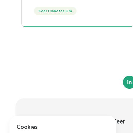
of obesitas. Er wordt gewerkt aan
gezonder eten, meer bewegen, beter
Keer Diabetes Om
slapen en meer ontspannen.
Nieuwsbrief Zorgverlener Keer
—
Cookies
Diabetes2 Om