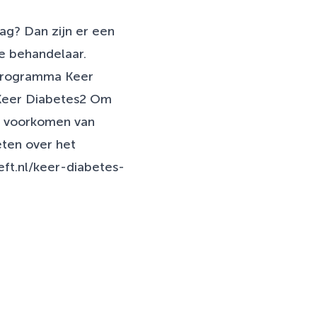
lag? Dan zijn er een
e behandelaar.
lprogramma Keer
 Keer Diabetes2 Om
of voorkomen van
eten over het
eft.nl/keer-diabetes-