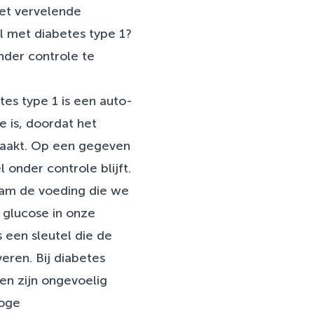
et vervelende
il met diabetes type 1?
nder controle te
es type 1 is een auto-
e is, doordat het
maakt. Op een gegeven
 onder controle blijft.
haam de voeding die we
 glucose in onze
 een sleutel die de
eren. Bij diabetes
len zijn ongevoelig
hoge