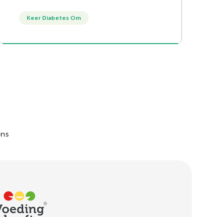
suiker dan andere en hebben dus een
Keer Diabetes Om
grotere impact op je
bloedsuikerspiegel. Bij diabetes type 2
is het verstandig om voor fruit te
kiezen met relatief minder suiker,
zodat je bloedsuikerspiegel minder
snel stijgt. Je hoeft fruit dus zeker niet
te laten staan! Hieronder vertellen we
je welke fruitsoorten geschikt zijn.
ons