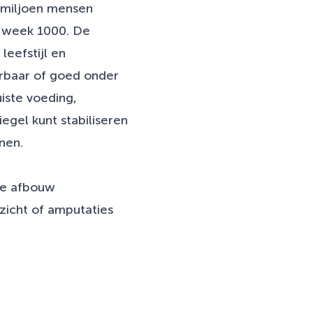
1 miljoen mensen
er week 1000. De
leefstijl en
erbaar of goed onder
iste voeding,
gel kunt stabiliseren
inen.
tie afbouw
zicht of amputaties