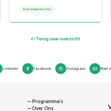
duikt nu ook steeds vaker op bij
Keer Diabetes Om
jongeren. Artsen luidden eind vorig
jaar de noodklok, omdat het
toenemend aantal jongeren dat met
diabetes type 2 te maken krijgt snel
Terug naar overzicht
lijkt toe te nemen. Hoe kan dat en wat
kunnen we hier aan doen?
Linkedin
Facebook
Instagram
Mail 
—
Programma's
—
Over Ons