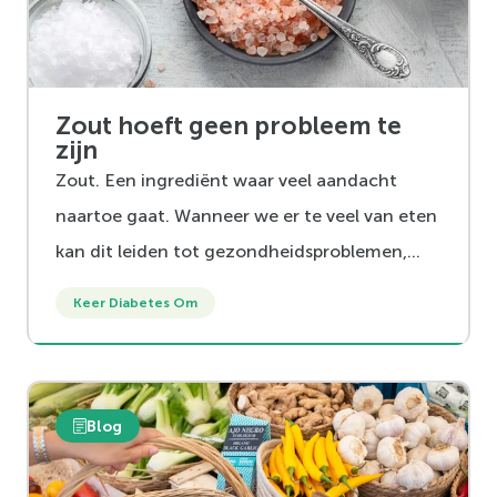
Zout hoeft geen probleem te
zijn
Zout. Een ingrediënt waar veel aandacht
naartoe gaat. Wanneer we er te veel van eten
kan dit leiden tot gezondheidsproblemen,
zoals een te hoge bloeddruk, nierproblemen
Keer Diabetes Om
en verhoging van het risico op hart-en
vaatziekten. Maar is zout alleen maar slecht
voor je? En hoe komt het dat we er te veel
Blog
van eten?