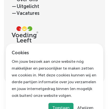
—
Uitgelicht
—
Vacatures
H.J.E. Wenckebachweg
Cookies
123, unit D1.01
Om jouw bezoek aan onze website nóg
1096 AM
Amsterdam
makkelijker en persoonlijker te maken zetten
info@voedingleeft.nl
we cookies in. Met deze cookies kunnen wij en
derde partijen informatie over jou verzamelen
en jouw internetgedrag binnen (en mogelijk
ook buiten) onze website volgen.
©
Voeding Leeft
,
2026
Privacybeleid
Cookie beleid
Klachtenregeling
Toestaan
Afwijzen