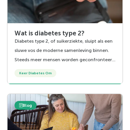
Wat is diabetes type 2?
Diabetes type 2, of suikerziekte, sluipt als een
sluwe vos de moderne samenleving binnen.
Steeds meer mensen worden geconfronteerd
met deze chronische aandoening, met
Keer Diabetes Om
vervelende gevolgen van dien. Maar wat is
diabetes type 2 precies en wat is het verschil
met diabetes type 1? In deze blog leggen we
Blog
het je uit en geven we je tips om diabetes type
2 onder controle te houden.