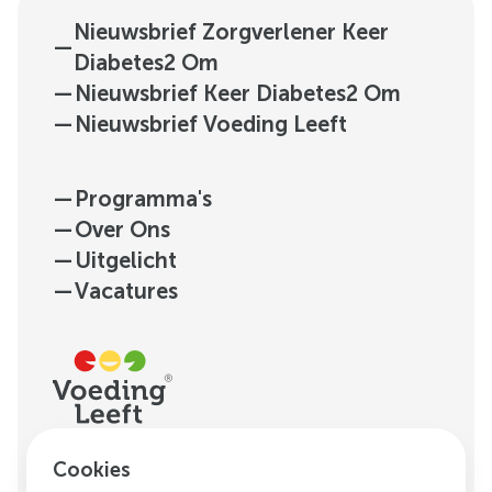
Nieuwsbrief Zorgverlener Keer
—
Diabetes2 Om
—
Nieuwsbrief Keer Diabetes2 Om
—
Nieuwsbrief Voeding Leeft
—
Programma's
—
Over Ons
—
Uitgelicht
—
Vacatures
H.J.E. Wenckebachweg
Cookies
123, unit D1.01