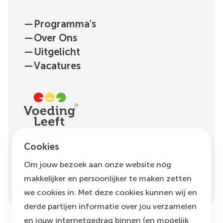
—
Programma's
—
Over Ons
—
Uitgelicht
—
Vacatures
H.J.E. Wenckebachweg
Cookies
123, unit D1.01
Om jouw bezoek aan onze website nóg
1096 AM
Amsterdam
makkelijker en persoonlijker te maken zetten
info@voedingleeft.nl
we cookies in. Met deze cookies kunnen wij en
derde partijen informatie over jou verzamelen
en jouw internetgedrag binnen (en mogelijk