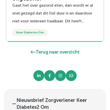
Gaat het over gezond eten, dan wordt er al
snel gezegd dat dit (te) duur is en daardoor
niet voor iedereen haalbaar. Dit heeft
gevolgen voor de voedselkeuzes die gemaakt
Keer Diabetes Om
worden en hoe gezond die zijn, want de prijs
is daarin een belangrijke factor volgens het
Terug naar overzicht
CBS.
Nieuwsbrief Zorgverlener Keer
—
Diabetes2 Om