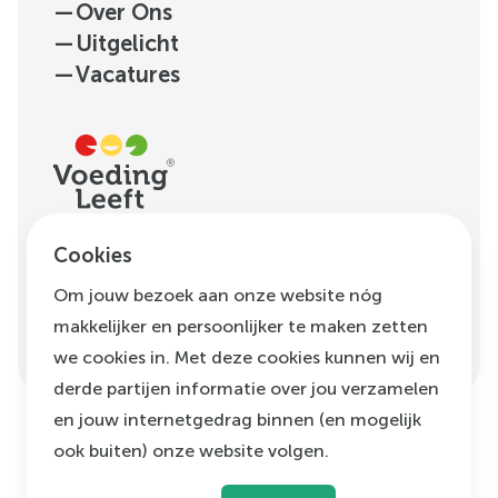
—
Over Ons
—
Uitgelicht
—
Vacatures
H.J.E. Wenckebachweg
Cookies
123, unit D1.01
Om jouw bezoek aan onze website nóg
1096 AM
Amsterdam
makkelijker en persoonlijker te maken zetten
info@voedingleeft.nl
we cookies in. Met deze cookies kunnen wij en
derde partijen informatie over jou verzamelen
en jouw internetgedrag binnen (en mogelijk
ook buiten) onze website volgen.
©
Voeding Leeft
,
2026
Privacybeleid
Cookie beleid
Klachtenregeling