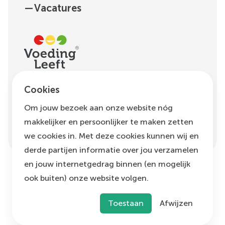
—
Vacatures
H.J.E. Wenckebachweg
Cookies
123, unit D1.01
Om jouw bezoek aan onze website nóg
1096 AM
Amsterdam
makkelijker en persoonlijker te maken zetten
info@voedingleeft.nl
we cookies in. Met deze cookies kunnen wij en
derde partijen informatie over jou verzamelen
en jouw internetgedrag binnen (en mogelijk
ook buiten) onze website volgen.
©
Voeding Leeft
,
2026
Privacybeleid
Cookie beleid
Klachtenregeling
Toestaan
Afwijzen
Disclaimer
Algemene voorwaarden
ANBI status