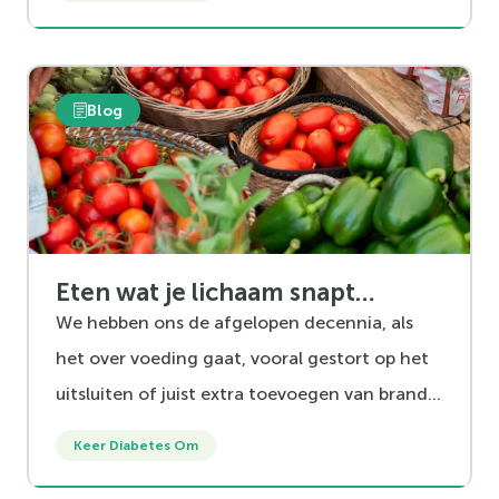
houd je het hoofd, hart en handen principe,
wat zo belangrijk is binnen onze
programma's, in stand? We delen graag de
Blog
laatste inzichten en quotes uit de Keer
Diabetes2 Om GLI evaluatie.
Eten wat je lichaam snapt…
We hebben ons de afgelopen decennia, als
het over voeding gaat, vooral gestort op het
uitsluiten of juist extra toevoegen van brand–
en bouwstoffen. Herkenbaar?
Keer Diabetes Om