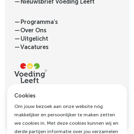
—
Nieuwsbrief Voeding Leeft
—
Programma's
—
Over Ons
—
Uitgelicht
—
Vacatures
H.J.E. Wenckebachweg
Cookies
123, unit D1.01
Om jouw bezoek aan onze website nóg
1096 AM
Amsterdam
makkelijker en persoonlijker te maken zetten
info@voedingleeft.nl
we cookies in. Met deze cookies kunnen wij en
derde partijen informatie over jou verzamelen