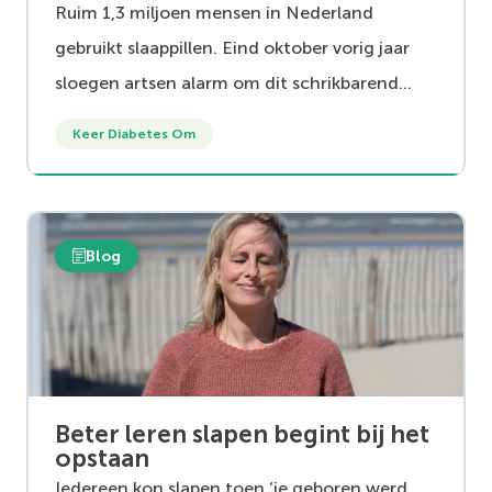
Ruim 1,3 miljoen mensen in Nederland
gebruikt slaappillen. Eind oktober vorig jaar
sloegen artsen alarm om dit schrikbarend
hoge aantal. Voldoende slapen is belangrijk
Keer Diabetes Om
voor onze gezondheid, we weten allemaal
hoe een gebroken nacht voelt. Maar
slaappillen zijn niet de oplossing.
Blog
Beter leren slapen begint bij het
opstaan
Iedereen kon slapen toen ‘ie geboren werd.