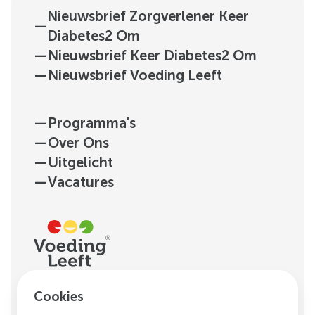
Nieuwsbrief Zorgverlener Keer
—
Diabetes2 Om
—
Nieuwsbrief Keer Diabetes2 Om
—
Nieuwsbrief Voeding Leeft
—
Programma's
—
Over Ons
—
Uitgelicht
—
Vacatures
H.J.E. Wenckebachweg
Cookies
123, unit D1.01