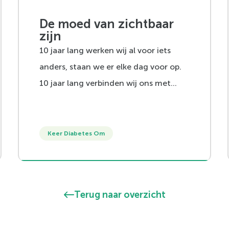
De moed van zichtbaar
zijn
10 jaar lang werken wij al voor iets
anders, staan we er elke dag voor op.
10 jaar lang verbinden wij ons met
mensen om iets anders te laten zien,
omdat wij hier in geloven. In 10 jaar
tijd zijn wij zichtbaarder geworden,
Keer Diabetes Om
omdat we onszelf steeds meer
durfden te laten zien. Natuurlijk gaat
dat gepaard met successen of bewijs
Terug naar overzicht
voor onszelf of de ander dat het klopt.
Ook zijn we genoeg gevallen. En weer