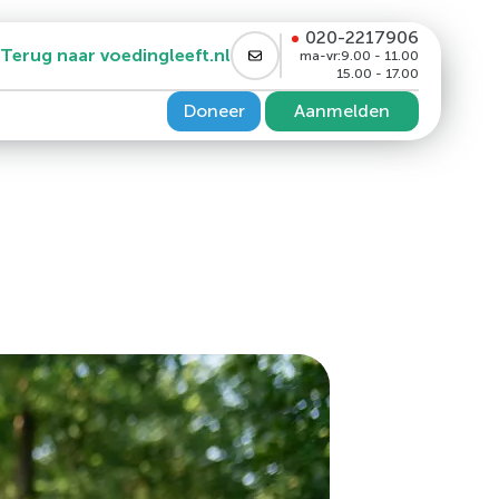
020-2217906
Terug naar voedingleeft.nl
ma-vr:
9.00 - 11.00
15.00 - 17.00
Doneer
Aanmelden
PP4 remmer en/of GLP1