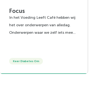
Focus
In het Voeding Leeft Café hebben wij
het over onderwerpen van alledag.
Onderwerpen waar we zelf iets mee
hebben en onderwerpen die het
uitpluizen waard zijn. Voor onszelf en
ons werk, waarin wij anderen
Keer Diabetes Om
aanzetten tot het veranderen van
gedrag. Deze keer in de hoofdrol:
Focus. Omdat focus in de huidige
maatschappij iets is dat aandacht
verdient. Verdwalen op social media,
terwijl je het echt voorgenomen had