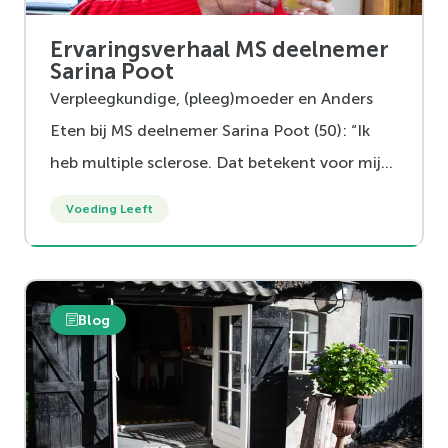
Ervaringsverhaal MS deelnemer
Sarina Poot
Verpleegkundige, (pleeg)moeder en Anders
Eten bij MS deelnemer Sarina Poot (50): “Ik
heb multiple sclerose. Dat betekent voor mij
dat ik een eigenschap heb, die jij niet hebt.
Voeding Leeft
Voel ik mij ziek? Nee, ik voel mij een gezond
en gezegend mens”.
Blog