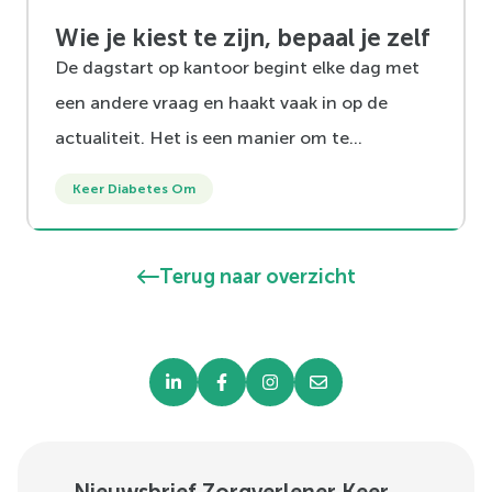
Wie je kiest te zijn, bepaal je zelf
De dagstart op kantoor begint elke dag met
een andere vraag en haakt vaak in op de
actualiteit. Het is een manier om te
verbinden, de ander te kunnen horen en om
Keer Diabetes Om
elke dag heel even stil te staan bij wat er op
dat moment is. Waar je voor kiest is een
Terug naar overzicht
belangrijke vraag. Niet alleen voor onze
deelnemers die een leefstijlverandering
aangaan, ook in ons werk en leven thuis is
kiezen van elke dag. Wat werkt voor jou en
waar zeg je ‘ja’ tegen? Wat werkt niet en laat
je gaan?