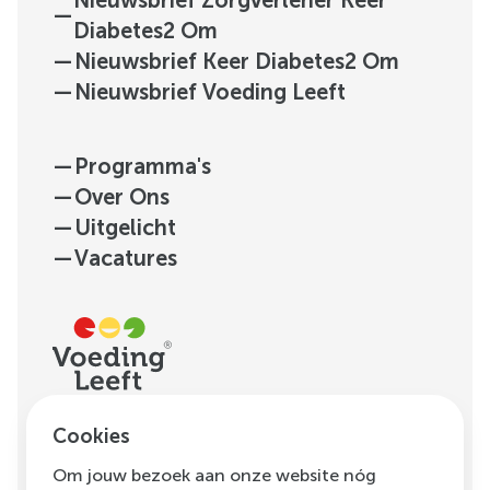
Nieuwsbrief Zorgverlener Keer
—
Diabetes2 Om
—
Nieuwsbrief Keer Diabetes2 Om
—
Nieuwsbrief Voeding Leeft
—
Programma's
—
Over Ons
—
Uitgelicht
—
Vacatures
H.J.E. Wenckebachweg
Cookies
123, unit D1.01
Om jouw bezoek aan onze website nóg
1096 AM
Amsterdam