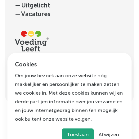
—
Uitgelicht
—
Vacatures
H.J.E. Wenckebachweg
Cookies
123, unit D1.01
Om jouw bezoek aan onze website nóg
1096 AM
Amsterdam
makkelijker en persoonlijker te maken zetten
info@voedingleeft.nl
we cookies in. Met deze cookies kunnen wij en
derde partijen informatie over jou verzamelen
en jouw internetgedrag binnen (en mogelijk
ook buiten) onze website volgen.
©
Voeding Leeft
,
2026
Privacybeleid
Cookie beleid
Klachtenregeling
Toestaan
Afwijzen