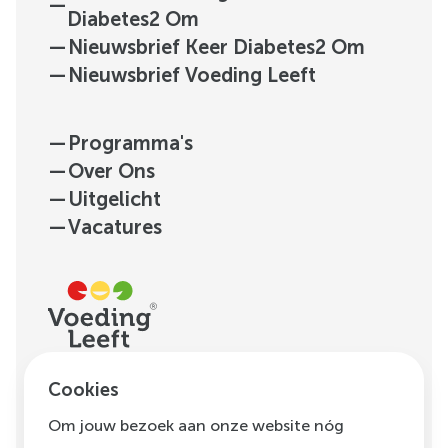
—
Diabetes2 Om
—
Nieuwsbrief Keer Diabetes2 Om
—
Nieuwsbrief Voeding Leeft
—
Programma's
—
Over Ons
—
Uitgelicht
—
Vacatures
H.J.E. Wenckebachweg
Cookies
123, unit D1.01
Om jouw bezoek aan onze website nóg
1096 AM
Amsterdam