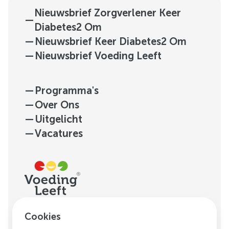
Daarnaast wordt de arts op de hoogte
door Keer Diabetes2 Om
17.00 uur.
Nieuwsbrief Zorgverlener Keer
gehouden van jouw voortgang binnen
—
Diabetes2 Om
Keer Diabetes2 Om.
—
Nieuwsbrief Keer Diabetes2 Om
—
Nieuwsbrief Voeding Leeft
—
Programma's
—
Over Ons
—
Uitgelicht
—
Vacatures
H.J.E. Wenckebachweg
Cookies
123, unit D1.01