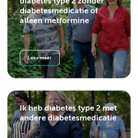
diabetes type 2 zonder
diabetesmedicatie of
alleen metformine
→
Lees meer
Ik heb diabetes type 2 met
andere diabetesmedicatie
→