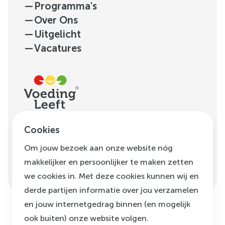
—
Programma's
—
Over Ons
—
Uitgelicht
—
Vacatures
H.J.E. Wenckebachweg
Cookies
123, unit D1.01
Om jouw bezoek aan onze website nóg
1096 AM
Amsterdam
makkelijker en persoonlijker te maken zetten
info@voedingleeft.nl
we cookies in. Met deze cookies kunnen wij en
derde partijen informatie over jou verzamelen
en jouw internetgedrag binnen (en mogelijk
ook buiten) onze website volgen.
©
Voeding Leeft
,
2026