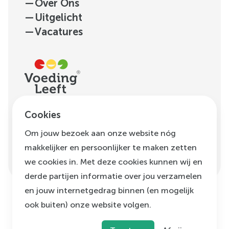
—
Over Ons
—
Uitgelicht
—
Vacatures
H.J.E. Wenckebachweg
Cookies
123, unit D1.01
Om jouw bezoek aan onze website nóg
1096 AM
Amsterdam
makkelijker en persoonlijker te maken zetten
info@voedingleeft.nl
we cookies in. Met deze cookies kunnen wij en
derde partijen informatie over jou verzamelen
en jouw internetgedrag binnen (en mogelijk
ook buiten) onze website volgen.
©
Voeding Leeft
,
2026
Privacybeleid
Cookie beleid
Klachtenregeling