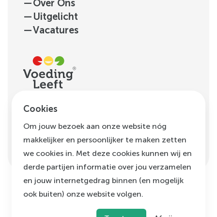
—
Over Ons
—
Uitgelicht
—
Vacatures
H.J.E. Wenckebachweg
Cookies
123, unit D1.01
Om jouw bezoek aan onze website nóg
1096 AM
Amsterdam
makkelijker en persoonlijker te maken zetten
info@voedingleeft.nl
we cookies in. Met deze cookies kunnen wij en
derde partijen informatie over jou verzamelen
en jouw internetgedrag binnen (en mogelijk
ook buiten) onze website volgen.
©
Voeding Leeft
,
2026
Privacybeleid
Cookie beleid
Klachtenregeling