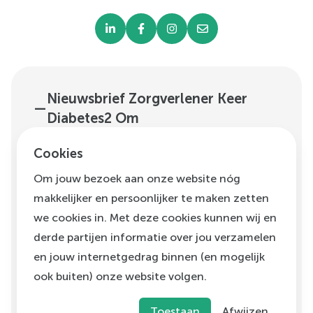
Nieuwsbrief Zorgverlener Keer
—
Diabetes2 Om
—
Nieuwsbrief Keer Diabetes2 Om
Cookies
—
Nieuwsbrief Voeding Leeft
Om jouw bezoek aan onze website nóg
makkelijker en persoonlijker te maken zetten
—
Programma's
we cookies in. Met deze cookies kunnen wij en
—
Over Ons
derde partijen informatie over jou verzamelen
—
Uitgelicht
en jouw internetgedrag binnen (en mogelijk
—
Vacatures
ook buiten) onze website volgen.
Toestaan
Afwijzen