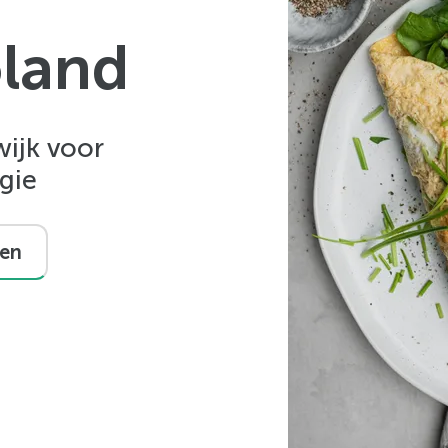
oland
wijk voor
gie
ten