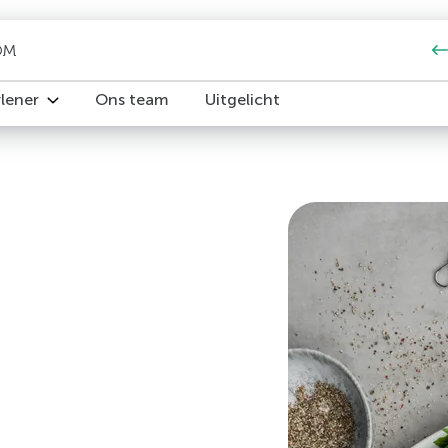
OM
rlener
Ons team
Uitgelicht
iedereen
iabetes2 Om?
pakket
e 2 zonder diabetesmedicatie of alleen metformine en/of D
w patiënt over Keer Diabetes2 Om
iabetesmedicatie
st
ia, vergoeding en verwijzen
resultaten