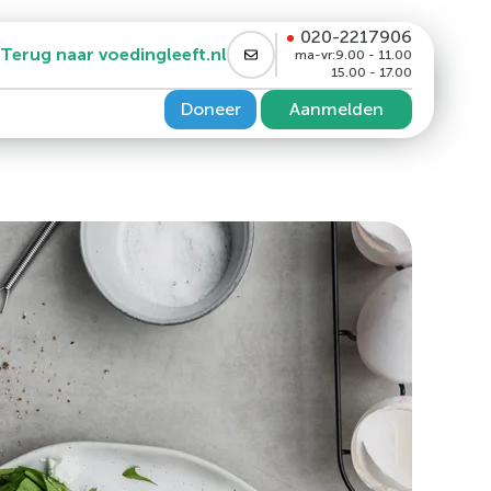
020-2217906
Terug naar voedingleeft.nl
ma-vr:
9.00 - 11.00
15.00 - 17.00
Doneer
Aanmelden
PP4 remmer en/of GLP1