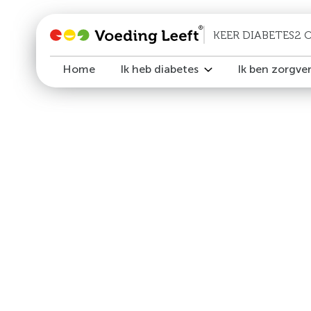
KEER DIABETES2 
Home
Ik heb diabetes
Ik ben zorgve
Vergoed voor iedereen
Vergoed voor 
Informatiebijeenkomst
Wat is Keer D
Doe de zelftest
Gratis verwijs
Ik heb prediabetes of diabetes typ
Informeer jou
Ik heb diabetes type 2 met andere d
Doe de zelfte
Startdata en locaties
Nascholing
Inclusiecriteria en vergoeding
Inclusiecriter
Resultaten
Onderzoek en 
Ervaringen
Onze partners
Extra hulp