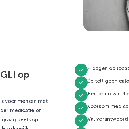
4 dagen op locati
 GLI op
Je telt geen cal
Een team van 4 e
 is voor mensen met
Voorkom medicat
nder medicatie of
Val verantwoord 
 graag deels op
n
Harderwijk