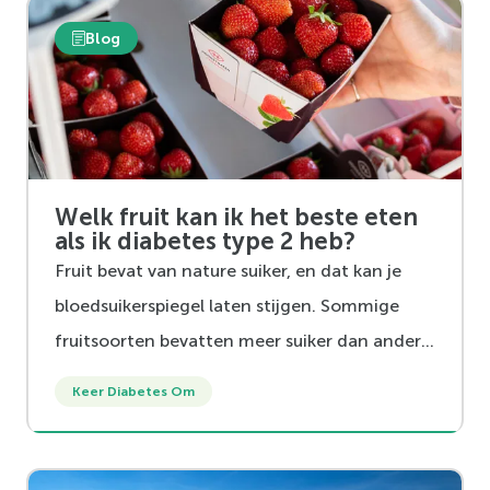
Blog
Welk fruit kan ik het beste eten
als ik diabetes type 2 heb?
Fruit bevat van nature suiker, en dat kan je
bloedsuikerspiegel laten stijgen. Sommige
fruitsoorten bevatten meer suiker dan andere
en hebben dus een grotere impact op je
Keer Diabetes Om
bloedsuikerspiegel. Bij diabetes type 2 is het
verstandig om voor fruit te kiezen met
relatief minder suiker, zodat je