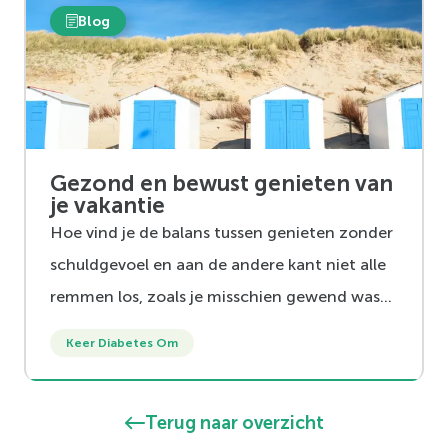
Blog
bloedsuikerspiegel minder snel stijgt. Je hoeft
fruit dus zeker niet te laten staan! Hieronder
vertellen we je welke fruitsoorten geschikt
zijn.
Gezond en bewust genieten van
je vakantie
Hoe vind je de balans tussen genieten zonder
schuldgevoel en aan de andere kant niet alle
remmen los, zoals je misschien gewend was?
We delen een aantal tips met je hoe je
Keer Diabetes Om
hiermee om kunt gaan.
Terug naar overzicht